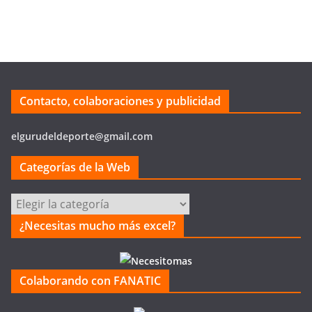
Contacto, colaboraciones y publicidad
elgurudeldeporte@gmail.com
Categorías de la Web
Categorías
de
¿Necesitas mucho más excel?
la
Web
Colaborando con FANATIC