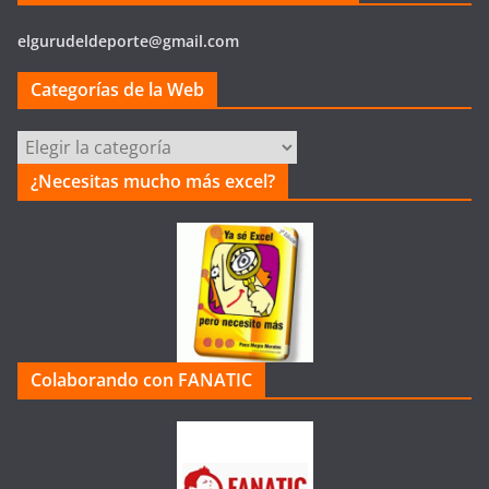
elgurudeldeporte@gmail.com
Categorías de la Web
Categorías
de
¿Necesitas mucho más excel?
la
Web
Colaborando con FANATIC