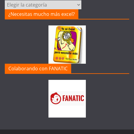
Categorías
de
¿Necesitas mucho más excel?
la
Web
Colaborando con FANATIC