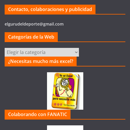
Contacto, colaboraciones y publicidad
elgurudeldeporte@gmail.com
Categorías de la Web
Categorías
de
¿Necesitas mucho más excel?
la
Web
Colaborando con FANATIC