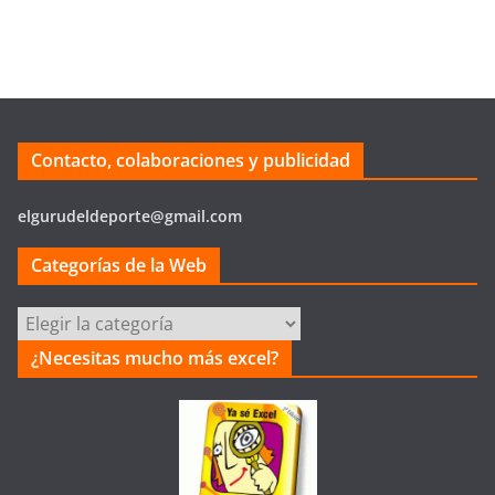
Contacto, colaboraciones y publicidad
elgurudeldeporte@gmail.com
Categorías de la Web
Categorías
de
¿Necesitas mucho más excel?
la
Web