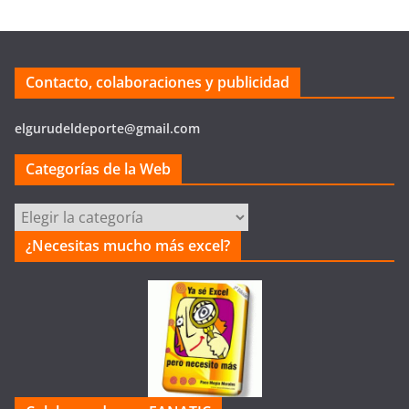
Contacto, colaboraciones y publicidad
elgurudeldeporte@gmail.com
Categorías de la Web
Categorías
de
¿Necesitas mucho más excel?
la
Web