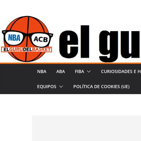
Saltar
al
contenido
NBA
ABA
FIBA
CURIOSIDADES E H
EQUIPOS
POLÍTICA DE COOKIES (UE)