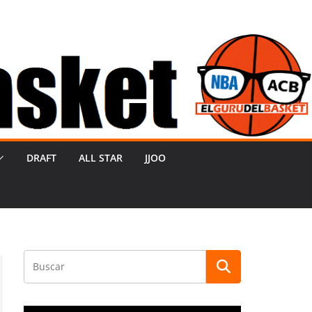
DRAFT
ALL STAR
JJOO