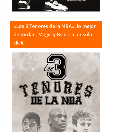
«Los 3 Tenores de la NBA», lo mejor
de Jordan, Magic y Bird… a un sólo
click