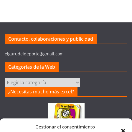
Contacto, colaboraciones y publicidad
elgurudeldeporte@gmail.com
Categorías de la Web
Categorías
de
¿Necesitas mucho más excel?
la
Web
Gestionar el consentimiento