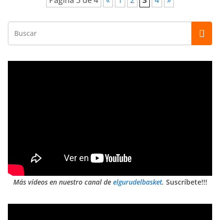
Página 3 de 4
«
1
2
3
4
»
Más vídeos en nuestro canal de
elgurudelbasket
.
Suscríbete!!!