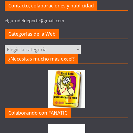
Contacto, colaboraciones y publicidad
elgurudeldeporte@gmail.com
Categorías de la Web
Categorías
de
¿Necesitas mucho más excel?
la
Web
Colaborando con FANATIC