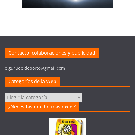
Contacto, colaboraciones y publicidad
elgurudeldeporte@gmail.com
Categorías de la Web
Categorías
de
¿Necesitas mucho más excel?
la
Web